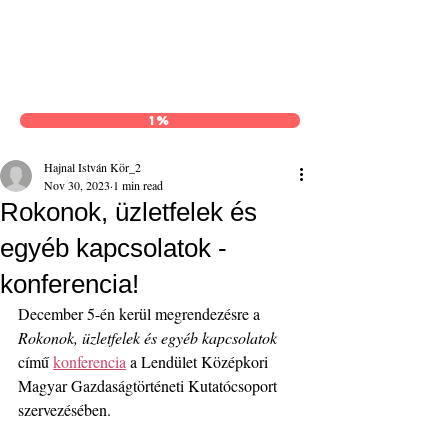
Hajnal István Kör
1%
Hajnal István Kör_2
Nov 30, 2023
1 min read
Rokonok, üzletfelek és
egyéb kapcsolatok -
konferencia!
December 5-én kerül megrendezésre a 
Rokonok, üzletfelek és egyéb kapcsolatok
című 
konferencia
 a Lendület Középkori 
Magyar Gazdaságtörténeti Kutatócsoport 
szervezésében.