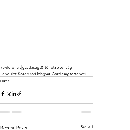
konferencia
gazdaságtörténet
rokonság
Lendület Középkori Magyar Gazdaságtörténeti Kutatócsoport
Hírek
Recent Posts
See All