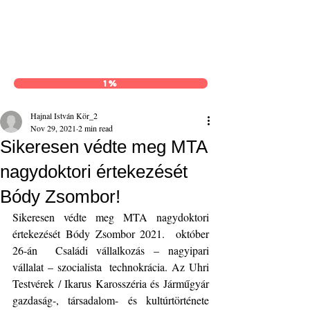
Hajnal István Kör
1%
Hajnal István Kör_2
Nov 29, 2021
2 min read
Sikeresen védte meg MTA
nagydoktori értekezését
Bódy Zsombor!
Sikeresen védte meg MTA nagydoktori 
értekezését Bódy Zsombor 2021.  október 
26-án  Családi vállalkozás – nagyipari 
vállalat – szocialista  technokrácia. Az Uhri 
Testvérek / Ikarus Karosszéria és Járműgyár  
gazdaság-, társadalom- és kultúrtörténete  