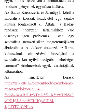
egyik fontos  része volt a technokrácia és a 
rendszer igényeinek egymásra találása.
Az Ikarus Karosszéria és Járműgyár körül a 
szocialista korszak kezdetétől egy sajátos 
kultusz bontakozott ki. Általa  a Kádár-
rendszer, "nemzeti" tartalmakhoz való 
viszonya igen problémás  volt, egy 
szocialista „nemzeti siker” megteremtőjeként 
ábrázolhatta. A  doktori értekezés az Ikarus 
kultuszának elemzésével hozzájárul a  
szocialista kor nyilvánosságában lehetséges 
„nemzet”- értelmezések egyik  variációjának 
feltárásához.
Az ismertetés forrása:
https://tatk.elte.hu/content/body-zsombor-az-
mta-nagydoktora.t.8843?
fbclid=IwAR2LJzVDeD5f7_XYzwTPh813
v0KHjU-SmmVEisHQvSIDM-
1qLTfTGfG9HcA