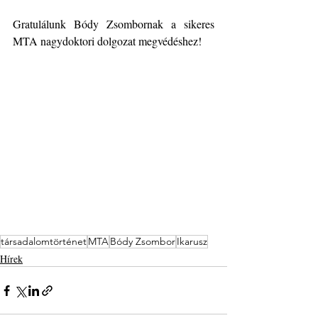
Gratulálunk Bódy Zsombornak a sikeres 
MTA nagydoktori dolgozat megvédéshez!
társadalomtörténet
MTA
Bódy Zsombor
Ikarusz
Hírek