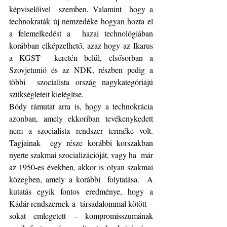
képviselőivel  szemben. Valamint  hogy a 
technokraták új nemzedéke hogyan hozta el 
a felemelkedést a  hazai technológiában 
korábban elképzelhető, azaz hogy az Ikarus 
a KGST  keretén belül, elsősorban a 
Szovjetunió és az NDK, részben pedig a 
többi  szocialista ország nagykategóriájú 
szükségleteit kielégítse.
Bódy rámutat arra is, hogy a technokrácia 
azonban, amely ekkoriban tevékenykedett 
nem a szocialista rendszer terméke volt. 
Tagjainak  egy része korábbi korszakban 
nyerte szakmai szocializációját, vagy ha  már 
az 1950-es években, akkor is olyan szakmai 
közegben, amely a korábbi  folytatása. 
A  
kutatás egyik fontos eredménye, hogy a 
Kádár-rendszernek a  társadalommal kötött – 
sokat emlegetett – kompromisszumának 