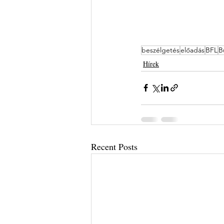
beszélgetés
előadás
BFL
B
Hírek
Recent Posts