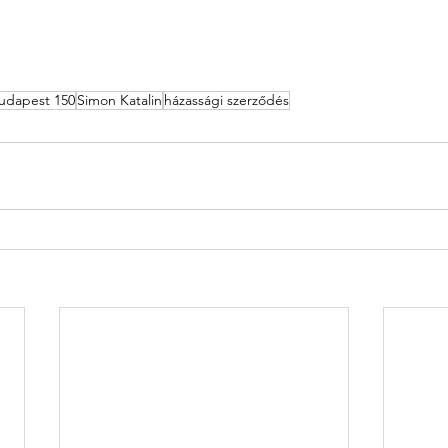
udapest 150
Simon Katalin
házassági szerződés