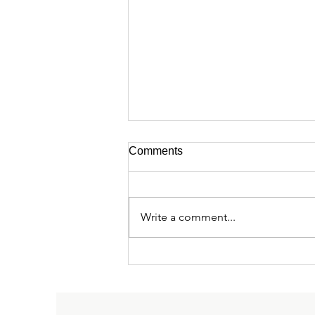
Comments
Write a comment...
Megjelent A Magyar
Tudományos Akadémia világa
c. kötet!