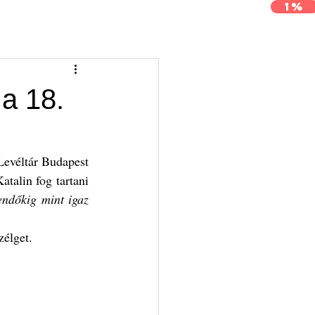
1%
j
Archívum
Kapcsolat
a 18.
evéltár Budapest 
alin fog tartani 
ndőkig mint igaz 
élget.