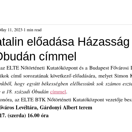
ók
Híreink
Események
Kiadványok
Benda Gyula-dí
May 11, 2023
1 min read
talin előadása Házasság 
Óbudán címmel
 az ELTE Nőtörténeti Kutatóközpont és a Budapest Fővárosi L
kok című sorozatának következő előadására, melyet Simon Kat
ünkből, hogy együtt békességben elélhessünk sok számos eszte
 a 18. századi Óbudán 
címmel
.
onóra, az ELTE BTK Nőtörténeti Kutatóközpont vezetője besz
őváros Levéltára, Gárdonyi Albert terem
17. (szerda) 16.00 óra