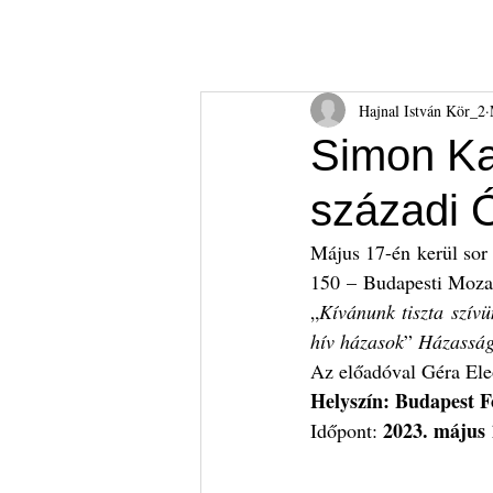
Hajnal István Kör
HIK
Rólunk
Tudnival
Hajnal István Kör_2
Simon Ka
századi 
Május 17-én kerül sor
150 – Budapesti Mozai
„
Kívánunk tiszta szív
hív házasok
” 
Házasság
Az előadóval Géra Ele
Helyszín: Budapest F
2023. május 
Időpont: 