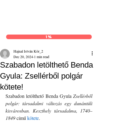
Hajnal István Kör
1%
Hajnal István Kör_2
Dec 20, 2024
1 min read
Szabadon letölthető Benda
Gyula: Zsellérből polgár
kötete!
Szabadon letölthető Benda Gyula 
Zsellérből 
polgár: társadalmi változás egy dunántúli 
kisvárosban. Keszthely társadalma, 1740–
1849
 című 
kötete
.