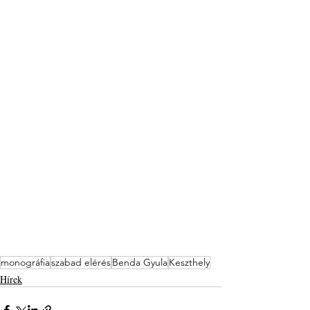
monográfia
szabad elérés
Benda Gyula
Keszthely
Hírek