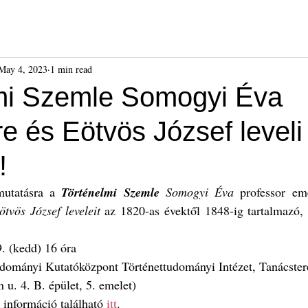
ók
Híreink
Események
Kiadványok
Benda Gyula-dí
May 4, 2023
1 min read
mi Szemle Somogyi Éva
re és Eötvös József leveli 
!
utatásra a 
Történelmi Szemle
 Somogyi Éva
 professor emer
ötvös József leveleit
 az 1820-as évektől 1848-ig tartalmazó, 
. (kedd) 16 óra
udományi Kutatóközpont Történettudományi Intézet, Tanácste
u. 4. B. épület, 5. emelet)
információ található 
itt
.