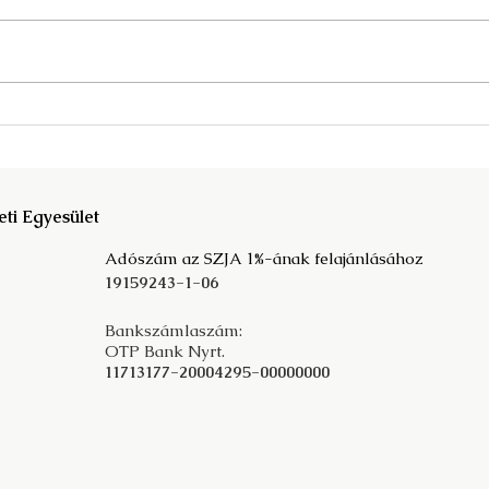
Megjelent a Fata Márta
A kö
szerkesztette Mit der
társ
Vergangeheit in die Zukunft c.
prog
tanulmánykötet!
eti Egyesület
Adószám az SZJA 1%-ának felajánlásához
19159243-1-06
Bankszámlaszám:
OTP Bank Nyrt.
11713177-20004295-00000000