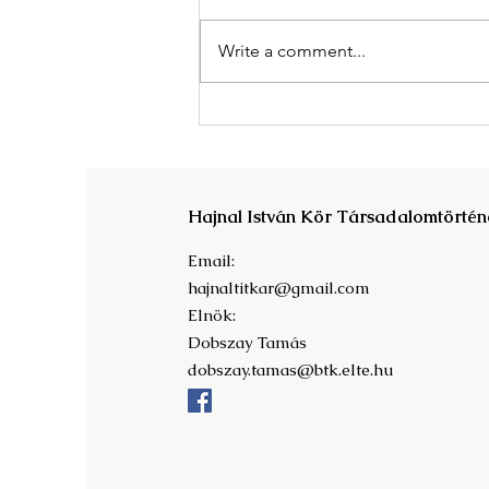
Write a comment...
Megjelent A Magyar
Tudományos Akadémia világa
c. kötet!
Hajnal István Kör Társadalomtörtén
Email:
hajnaltitkar@gmail.com
Elnök:
Dobszay Tamás
dobszay.tamas@btk.elte.hu