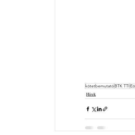
kötetbemutató
BTK TTI
Eö
Hírek