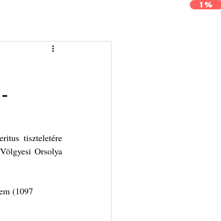
1%
j
Archívum
Kapcsolat
-
itus tiszteletére 
Völgyesi Orsolya 
rem (1097 