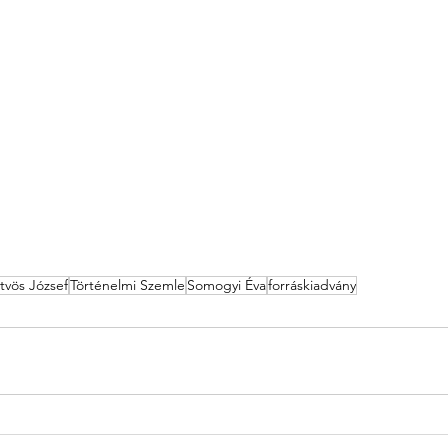
tvös József
Történelmi Szemle
Somogyi Éva
forráskiadvány