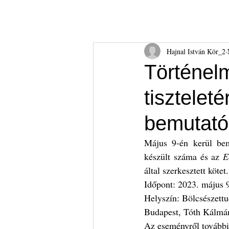
Hajnal István Kör
HIK
Rólunk
Tudnival
Hajnal István Kör_2
Történel
tiszteleté
bemutató
Május 9-én kerül bem
készült száma és az 
E
által szerkesztett kötet.
Időpont: 2023. május 9
Helyszín: Bölcsészett
Budapest, Tóth Kálmán 
Az eseményről további 