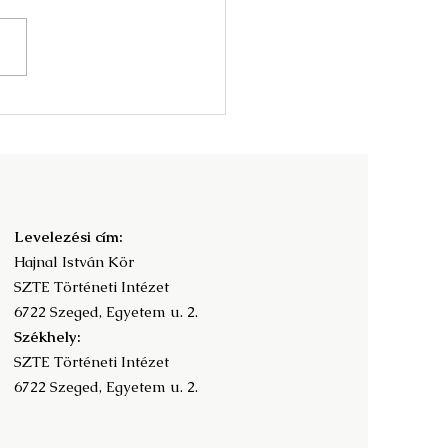
nyv és az olvasás
adalomtörténete -
ramfüzet
Levelezési cím:
Hajnal István Kör
SZTE Történeti Intézet
6722 Szeged, Egyetem u. 2.
Székhely:
SZTE Történeti Intézet
6722 Szeged, Egyetem u. 2.