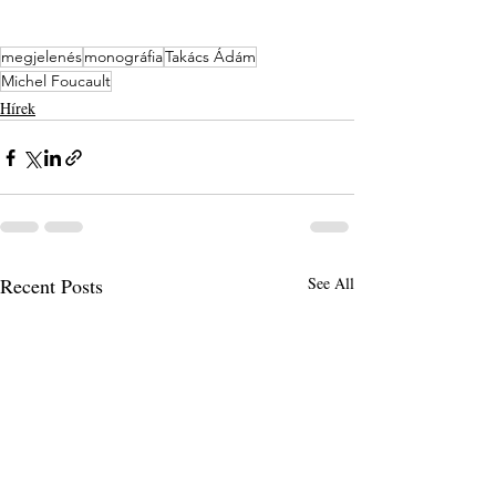
megjelenés
monográfia
Takács Ádám
Michel Foucault
Hírek
Recent Posts
See All