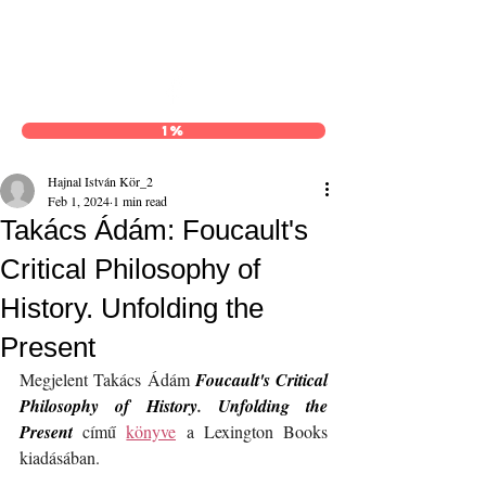
Hajnal István Kör
1%
Hajnal István Kör_2
Feb 1, 2024
1 min read
Takács Ádám: Foucault's
Critical Philosophy of
History. Unfolding the
Present
Megjelent Takács Ádám 
Foucault's Critical 
Philosophy of History
. 
Unfolding the 
Present
 című 
könyve
 a Lexington Books 
kiadásában.