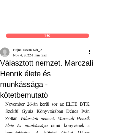
Hajnal István Kör
1%
Hajnal István Kör_2
Nov 4, 2022
1 min read
Választott nemzet. Marczali
Henrik élete és
munkássága -
kötetbemutató
November 26-án kerül sor az ELTE BTK 
Szekfű Gyula Könyvtárában Dénes Iván 
Zoltán 
Választott nemzet
. 
Marczali Henrik 
élete és munkássága
 című könyvének a 
bemutatására. A kötetet Gyáni Gábor 