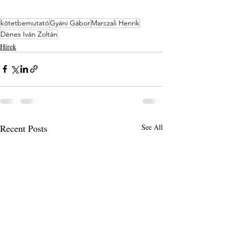
kötetbemutató
Gyáni Gábor
Marczali Henrik
Dénes Iván Zoltán
Hírek
Recent Posts
See All