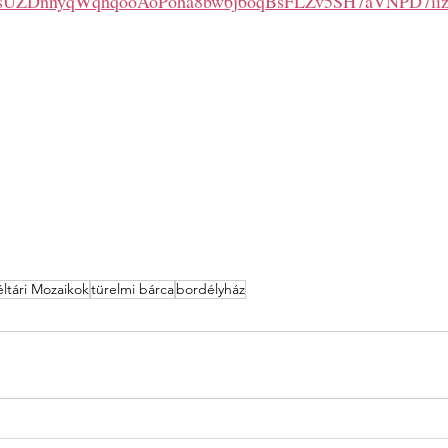
sUZDnnyqWqhqooAoPoha8bw6j6oqBsFLZv5SH7aVNPD7ii
ltári Mozaikok
türelmi bárca
bordélyház