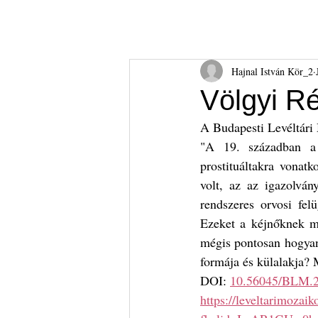
Hajnal István Kör
HIK
Rólunk
Tudnival
Hajnal István Kör_2
Völgyi Ré
A Budapesti Levéltári
"A 19. században a 
prostituáltakra vonat
volt, az az igazolván
rendszeres orvosi fel
Ezeket a kéjnőknek mi
mégis pontosan hogyan 
formája és külalakja? 
DOI: 
10.56045/BLM.2
https://leveltarimozai