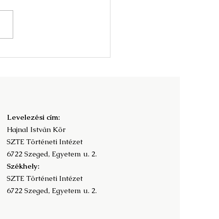
nyv és az olvasás
adalomtörténete -
ramfüzet
Levelezési cím:
Hajnal István Kör
SZTE Történeti Intézet
6722 Szeged, Egyetem u. 2.
Székhely:
SZTE Történeti Intézet
6722 Szeged, Egyetem u. 2.