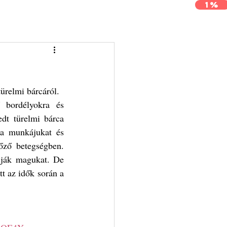
1%
j
Archívum
Kapcsolat
türelmi bárcáról.
bordélyokra és 
dt türelmi bárca 
 a munkájukat és 
őző betegségben. 
dják magukat. De 
t az idők során a 