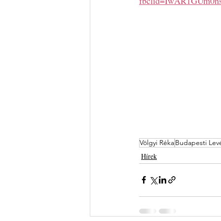
fbclid=IwAR1GUm0h
Völgyi Réka
Budapesti Levé
Hírek