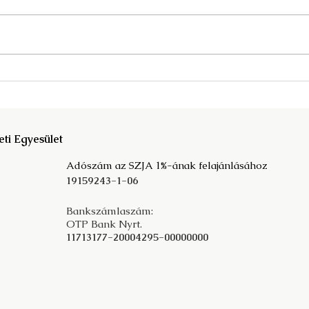
Megjelent a Fata Márta
A kö
szerkesztette Mit der
társ
Vergangeheit in die Zukunft c.
prog
tanulmánykötet!
eti Egyesület
Adószám az SZJA 1%-ának felajánlásához
19159243-1-06
Bankszámlaszám:
OTP Bank Nyrt.
11713177-20004295-00000000