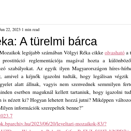
ók
Híreink
Események
Kiadványok
Benda Gyula-dí
Jun 22, 2023
1 min read
ka: A türelmi bárca
 Mozaikok legújabb számában Völgyi Réka cikke 
olvasható
 a 
prostitúció reglementációja magával hozta a különböző 
kozó szabályokat. Az egyik ilyen Magyarországon híres-hírhe
y, amivel a kéjnők igazolni tudták, hogy legálisan végzik
ügyelet alatt állnak, vagyis nem szenvednek semmilyen fert
nden esetben maguknál kellett tartaniuk, hogy igazolni tu
is nézett ki? Hogyan lehetett hozzá jutni? Miképpen változot
Milyen információk szerepeltek benne?"
023.7
kok.bparchiv.hu/2023/06/20/leveltari-mozaikok-83/?