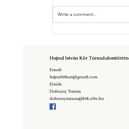
Write a comment...
Megjelent A Magyar
Tudományos Akadémia világa
c. kötet!
Hajnal István Kör Társadalomtörtén
Email:
hajnaltitkar@gmail.com
Elnök:
Dobszay Tamás
dobszay.tamas@btk.elte.hu