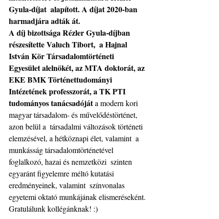
Gyula-díjat  alapított. A díjat 2020-ban 
harmadjára adták át.
A díj bizottsága Rézler Gyula-díjban 
részesítette Valuch Tibort,  a Hajnal 
István Kör Társadalomtörténeti 
Egyesület alelnökét, az MTA doktorát, az 
EKE BMK Történettudományi 
Intézetének professzorát, a TK PTI 
tudományos tanácsadóját
 a modern kori 
magyar társadalom- és művelődéstörténet, 
azon belül a  társadalmi változások történeti 
elemzésével, a hétköznapi élet, valamint  a 
munkásság társadalomtörténetével 
foglalkozó, hazai és nemzetközi  szinten 
egyaránt figyelemre méltó kutatási 
eredményeinek, valamint  színvonalas 
egyetemi oktató munkájának elismeréseként.
Gratulálunk kollégánknak! :) 