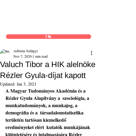
Hajnal István Kör
1%
Adrienn Szilágyi
Nov 7, 2020
1 min read
Valuch Tibor a HIK alelnöke
Rézler Gyula-díjat kapott
Updated:
Jan 3, 2021
A Magyar Tudományos Akadémia és a 
Rézler Gyula Alapítvány a  szociológia, a 
munkatudományok, a munkajog, a 
demográfia és a  társadalomstatisztika 
területén tartósan kiemelkedő 
eredményeket elért  kutatók munkájának 
kitüntetésére és jutalmazására Rézler 