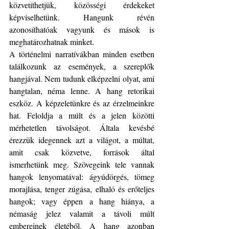
közvetíthetjük, közösségi érdekeket 
képviselhetünk. Hangunk révén 
azonosíthatóak vagyunk és mások is 
meghatározhatnak minket.
A történelmi narratívákban minden esetben 
találkozunk az események, a szereplők 
hangjával. Nem tudunk elképzelni olyat, ami 
hangtalan, néma lenne. A hang retorikai 
eszköz. A képzeletünkre és az érzelmeinkre 
hat. Feloldja a múlt és a jelen közötti 
mérhetetlen távolságot. Általa kevésbé 
érezzük idegennek azt a világot, a múltat, 
amit csak közvetve, források által 
ismerhetünk meg. Szövegeink tele vannak 
hangok lenyomatával: ágyúdörgés, tömeg 
morajlása, tenger zúgása, elhaló és erőteljes 
hangok; vagy éppen a hang hiánya, a 
némaság jelez valamit a távoli múlt 
embereinek életéből. A hang azonban 