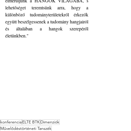
elmerüljünk a HANGOK VILÁGÁBA, s 
lehetőséget teremtsünk arra, hogy a 
különböző tudományterületekről érkezők 
együtt beszélgessenek a tudomány hangjairól 
és általában a hangok szerepéről 
életünkben."
konferencia
ELTE BTK
Dimenziók
Művelődéstörténeti Tanszék