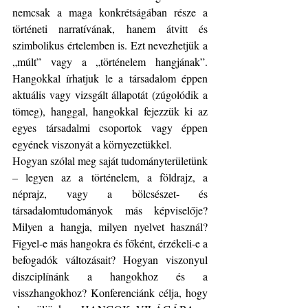
nemcsak a maga konkrétságában része a 
történeti narratívának, hanem átvitt és 
szimbolikus értelemben is. Ezt nevezhetjük a 
„múlt” vagy a „történelem hangjának”. 
Hangokkal írhatjuk le a társadalom éppen 
aktuális vagy vizsgált állapotát (zúgolódik a 
tömeg), hanggal, hangokkal fejezzük ki az 
egyes társadalmi csoportok vagy éppen 
egyének viszonyát a környezetükkel.
Hogyan szólal meg saját tudományterületünk 
– legyen az a történelem, a földrajz, a 
néprajz, vagy a bölcsészet- és 
társadalomtudományok más képviselője? 
Milyen a hangja, milyen nyelvet használ? 
Figyel-e más hangokra és főként, érzékeli-e a 
befogadók változásait? Hogyan viszonyul 
diszciplínánk a hangokhoz és a 
visszhangokhoz? Konferenciánk célja, hogy 