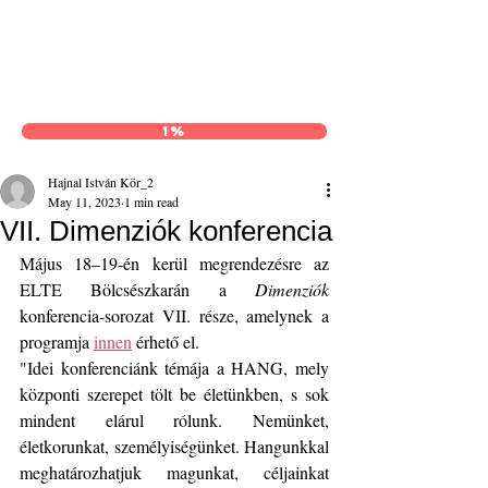
Hajnal István Kör
1%
Hajnal István Kör_2
May 11, 2023
1 min read
VII. Dimenziók konferencia
Május 18–19-én kerül megrendezésre az 
ELTE Bölcsészkarán a 
Dimenziók
konferencia-sorozat VII. része, amelynek a 
programja 
innen
 érhető el.
"Idei konferenciánk témája a HANG, mely 
központi szerepet tölt be életünkben, s sok 
mindent elárul rólunk. Nemünket, 
életkorunkat, személyiségünket. Hangunkkal 
meghatározhatjuk magunkat, céljainkat 