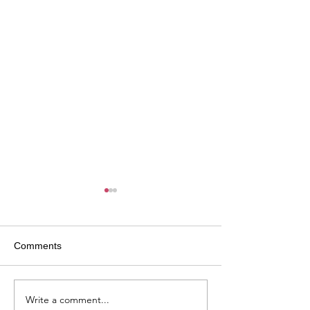
Comments
Write a comment...
Megjelent a Fata Márta
A könyv és az o