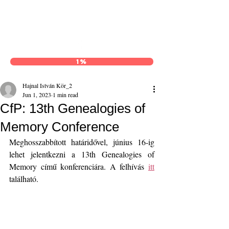
Hajnal István Kör
1%
Hajnal István Kör_2
Jun 1, 2023
1 min read
CfP: 13th Genealogies of
Memory Conference
Meghosszabbított határidővel, június 16-ig 
lehet jelentkezni a 13th Genealogies of 
Memory című konferenciára. A felhívás 
itt
található.