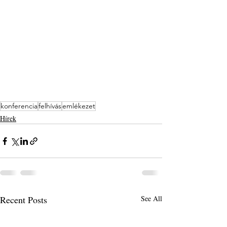
konferencia
felhívás
emlékezet
Hírek
Recent Posts
See All