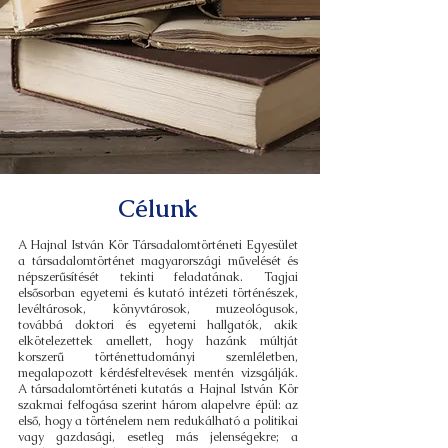
Célunk
A Hajnal István Kör Társadalomtörténeti Egyesület
a társadalomtörténet magyarországi művelését és
népszerűsítését tekinti feladatának. Tagjai
elsősorban egyetemi és kutató intézeti történészek,
levéltárosok, könyvtárosok, muzeológusok,
továbbá doktori és egyetemi hallgatók, akik
elkötelezettek amellett, hogy hazánk múltját
korszerű történettudományi szemléletben,
megalapozott kérdésfeltevések mentén vizsgálják.
A társadalomtörténeti kutatás a Hajnal István Kör
szakmai felfogása szerint három alapelvre épül: az
első, hogy a történelem nem redukálható a politikai
vagy gazdasági, esetleg más jelenségekre; a