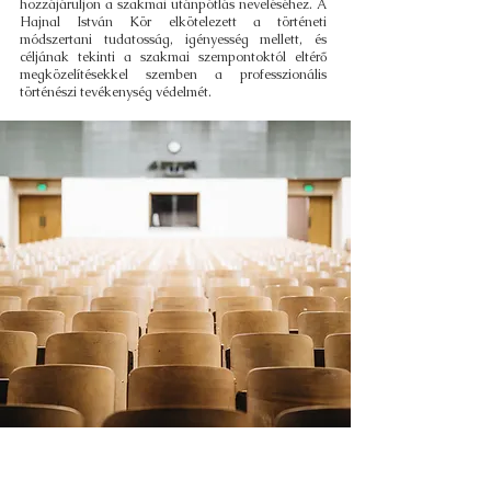
hozzájáruljon a szakmai utánpótlás neveléséhez. A
Hajnal István Kör elkötelezett a történeti
módszertani tudatosság, igényesség mellett, és
céljának tekinti a szakmai szempontoktól eltérő
megközelítésekkel szemben a professzionális
történészi tevékenység védelmét.
Tevékenységünk