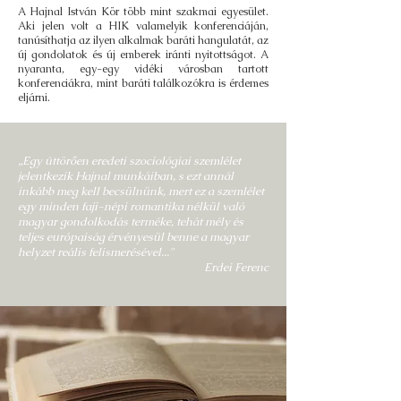
A Hajnal István Kör több mint szakmai egyesület.
Aki jelen volt a HIK valamelyik konferenciáján,
tanúsíthatja az ilyen alkalmak baráti hangulatát, az
új gondolatok és új emberek iránti nyitottságot. A
nyaranta, egy-egy vidéki városban tartott
konferenciákra, mint baráti találkozókra is érdemes
eljárni.
„Egy úttörően eredeti szociológiai szemlélet
jelentkezik Hajnal munkáiban, s ezt annál
inkább meg kell becsülnünk, mert ez a szemlélet
egy minden faji-népi romantika nélkül való
magyar gondolkodás terméke, tehát mély és
teljes európaiság érvényesül benne a magyar
helyzet reális felismerésével..."
Erdei Ferenc