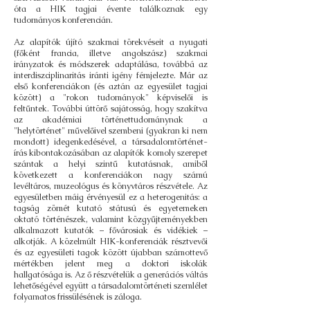
óta a HIK tagjai évente találkoznak egy
tudományos konferencián.
Az alapítók újító szakmai törekvéseit a nyugati
(főként francia, illetve angolszász) szakmai
irányzatok és módszerek adaptálása, továbbá az
interdiszciplinaritás iránti igény fémjelezte. Már az
első konferenciákon (és aztán az egyesület tagjai
között) a "rokon tudományok" képviselői is
feltűntek. További úttörő sajátosság, hogy szakítva
az akadémiai történettudománynak a
"helytörténet" művelőivel szembeni (gyakran ki nem
mondott) idegenkedésével, a társadalomtörténet-
írás kibontakozásában az alapítók komoly szerepet
szántak a helyi szintű kutatásnak, amiből
következett a konferenciákon nagy számú
levéltáros, muzeológus és könyvtáros részvétele. Az
egyesületben máig érvényesül ez a heterogenitás: a
tagság zömét kutató státusú és egyetemeken
oktató történészek, valamint közgyűjteményekben
alkalmazott kutatók – fővárosiak és vidékiek –
alkotják. A közelmúlt HIK-konferenciák résztvevői
és az egyesületi tagok között újabban számottevő
mértékben jelent meg a doktori iskolák
hallgatósága is. Az ő részvételük a generációs váltás
lehetőségével együtt a társadalomtörténeti szemlélet
folyamatos frissülésének is záloga.