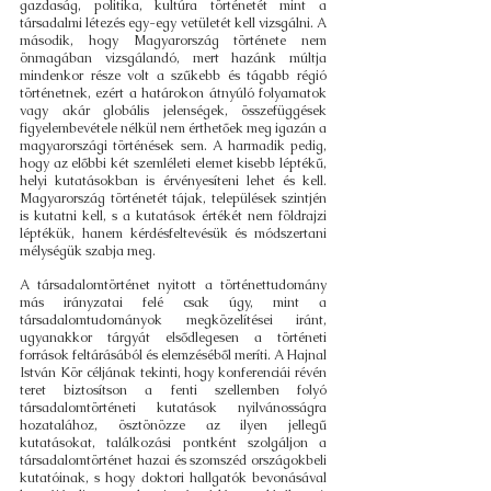
gazdaság, politika, kultúra történetét mint a
társadalmi létezés egy-egy vetületét kell vizsgálni. A
második, hogy Magyarország története nem
önmagában vizsgálandó, mert hazánk múltja
mindenkor része volt a szűkebb és tágabb régió
történetnek, ezért a határokon átnyúló folyamatok
vagy akár globális jelenségek, összefüggések
figyelembevétele nélkül nem érthetőek meg igazán a
magyarországi történések sem. A harmadik pedig,
hogy az előbbi két szemléleti elemet kisebb léptékű,
helyi kutatásokban is érvényesíteni lehet és kell.
Magyarország történetét tájak, települések szintjén
is kutatni kell, s a kutatások értékét nem földrajzi
léptékük, hanem kérdésfeltevésük és módszertani
mélységük szabja meg.
A társadalomtörténet nyitott a történettudomány
más irányzatai felé csak úgy, mint a
társadalomtudományok megközelítései iránt,
ugyanakkor tárgyát elsődlegesen a történeti
források feltárásából és elemzéséből meríti. A Hajnal
István Kör céljának tekinti, hogy konferenciái révén
teret biztosítson a fenti szellemben folyó
társadalomtörténeti kutatások nyilvánosságra
hozatalához, ösztönözze az ilyen jellegű
kutatásokat, találkozási pontként szolgáljon a
társadalomtörténet hazai és szomszéd országokbeli
kutatóinak, s hogy doktori hallgatók bevonásával