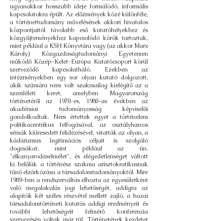
ugyanakkor hosszabb ideje formálódó, informális
kapcsolatokra épült. Az előzmények közé különféle,
a történettudomány művelésének akkori hivatalos
központjaitól távolabb eső kutatóhelyekhez és
közgyűjteményekhez kapcsolódó körök tartoztak,
mint például a KSH Könyvtára vagy (az akkor Marx
Károly) Közgazdaságtudományi Egyetemen
működő Közép-Kelet-Európa Kutatócsoport körül
szerveződő kapcsolatháló. Ezekben az
intézményekben egy sor olyan kutató dolgozott,
akik számára nem volt szakmailag kielégítő az a
szemléleti keret, amelyben Magyarország
történetéről az 1970-es, 1980-as években az
akadémiai tudományosság képviselői
gondolkodtak. Nem értettek egyet a történelem
politikacentrikus felfogásával, az osztályharcos
sémák kiüresedett felidézésével, vitatták az olyan, a
kádárizmus legitimációs céljait is szolgáló
dogmákat, mint például az ún.
"elkanyarodáselmélet", és elégedetlenséget váltott
ki belőlük a történész szakma arisztokratikusnak
tűnő elzárkózása a társadalomtudományoktól. Mire
1989-ben a rendszerváltás elhozta az egyesületként
való megalakulás jogi lehetőségét, addigra az
alapítók két széles részvétel mellett zajló, a hazai
társadalomtörténeti kutatás addigi eredményeit és
további lehetőségeit felmérő konferencia
szervezésén voltak már túl. Történetének kezdetet