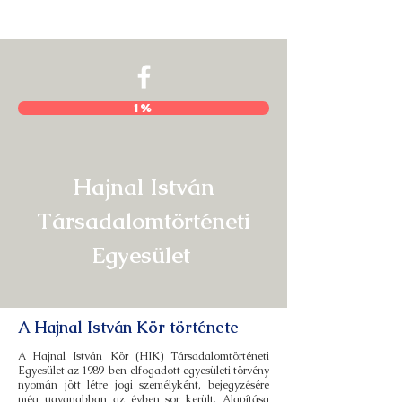
Hajnal István Kör
1%
Hajnal István
Társadalomtörténeti
Egyesület
A Hajnal István Kör története
A Hajnal István Kör (HIK) Társadalomtörténeti
Egyesület az 1989-ben elfogadott egyesületi törvény
nyomán jött létre jogi személyként, bejegyzésére
még ugyanabban az évben sor került. Alapítása