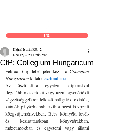
Hajnal István Kör
1%
Hajnal István Kör_2
Dec 12, 2024
1 min read
CfP: Collegium Hungaricum
Február 6-ig lehet jelentkezni a 
Collegium 
Hungaricum
 kutatói 
ösztöndíjára
.
Az ösztöndíjra egyetemi diplomával 
(legalább mesterfokú vagy azzal egyenértékű 
végzettséggel) rendelkező hallgatók, oktatók, 
kutatók pályázhatnak, akik a bécsi központi 
közgyűjteményekben, Bécs környéki levél- 
és kézirattárakban, könyvtárakban, 
múzeumokban és egyetemi vagy állami 