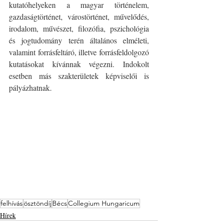
kutatóhelyeken a magyar történelem, 
gazdaságtörténet, várostörténet, művelődés, 
irodalom, művészet, filozófia, pszichológia 
és jogtudomány terén általános elméleti, 
valamint forrásfeltáró, illetve forrásfeldolgozó 
kutatásokat kívánnak végezni. Indokolt 
esetben más szakterületek képviselői is 
pályázhatnak. 
felhívás
ösztöndíj
Bécs
Collegium Hungaricum
Hírek