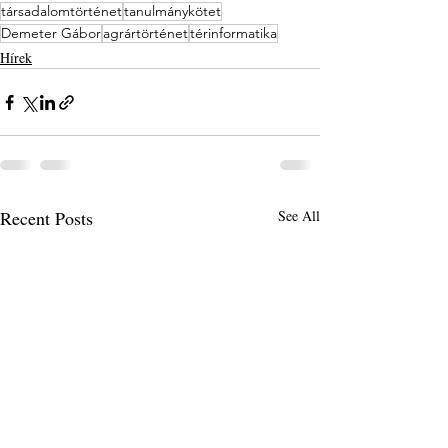
társadalomtörténet
tanulmánykötet
Demeter Gábor
agrártörténet
térinformatika
Hírek
Recent Posts
See All