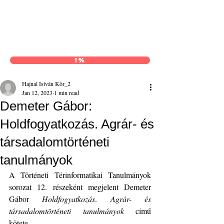
Hajnal István Kör
1%
Hajnal István Kör_2
Jan 12, 2023
1 min read
Demeter Gábor:
Holdfogyatkozás. Agrár- és
társadalomtörténeti
tanulmányok
A Történeti Térinformatikai Tanulmányok 
sorozat 12. részeként megjelent Demeter 
Gábor 
Holdfogyatkozás
. 
Agrár- és 
társadalomtörténeti tanulmányok
 című 
kötete.