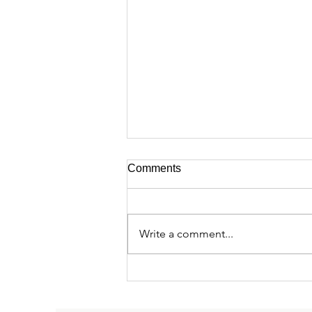
Comments
Write a comment...
Megjelent A Magyar
Tudományos Akadémia világa
c. kötet!