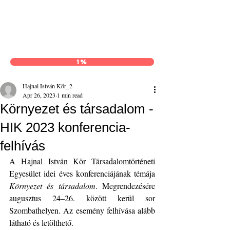
Hajnal István Kör
1%
Hajnal István Kör_2
Apr 26, 2023
1 min read
Környezet és társadalom -
HIK 2023 konferencia-
felhívás
A Hajnal István Kör Társadalomtörténeti 
Egyesület idei éves konferenciájának témája 
Környezet és társadalom
. Megrendezésére 
augusztus 24–26. között kerül sor 
Szombathelyen. Az esemény felhívása alább 
látható és letölthető.