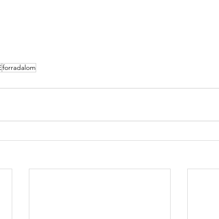
E
forradalom