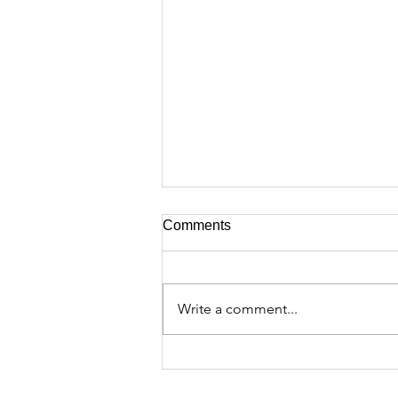
Comments
Write a comment...
Megjelent A Magyar
Tudományos Akadémia világa