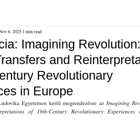
ók
Híreink
Események
Kiadványok
Benda Gyula-dí
Nov 6, 2025
1 min read
ia: Imagining Revolution
Transfers and Reinterpret
entury Revolutionary
ces in Europe
udovika Egyetemen kerül megrendezésre az 
Imagining Revo
erpretations of 19th-Century Revolutionary Experiences