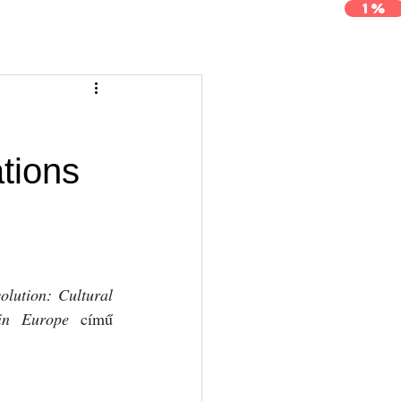
1%
j
Archívum
Kapcsolat
:
ations
lution: Cultural 
 in Europe
 című 