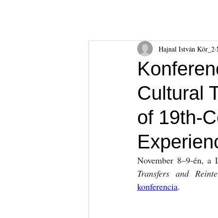
Hajnal István Kör
HIK
Rólunk
Tudnival
Hajnal István Kör_2
Konferenc
Cultural 
of 19th-C
Experien
November 8–9-én, a L
Transfers and Reint
konferencia
.