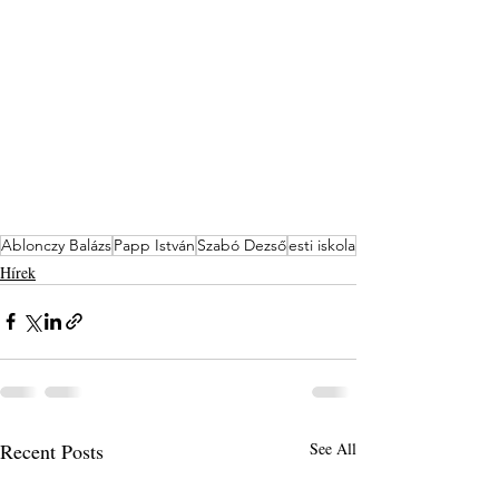
Ablonczy Balázs
Papp István
Szabó Dezső
esti iskola
Hírek
Recent Posts
See All