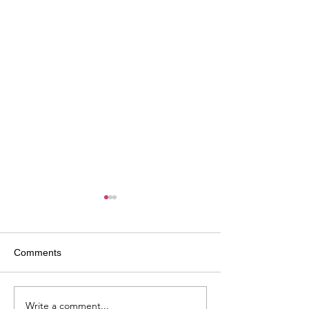
Comments
Write a comment...
Megjelent a Fata Márta
A könyv és az o