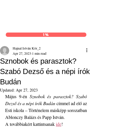
Hajnal István Kör
1%
Hajnal István Kör_2
Apr 27, 2023
1 min read
Sznobok és parasztok?
Szabó Dezső és a népi írók
Budán
Updated:
Apr 27, 2023
Május 9-én 
Sznobok és parasztok? Szabó 
Dezső és a népi írók Budán
 címmel ad elő az 
Esti iskola – Történelem másképp sorozatban 
Ablonczy Balázs és Papp István.
A továbbiakért kattintsanak 
ide
!